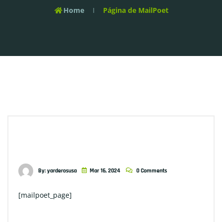
Home
Página de MailPoet
By: yarderosusa
Mar 16, 2024
0 Comments
[mailpoet_page]